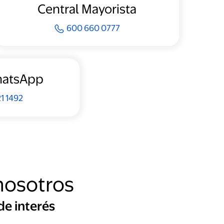
Central Mayorista
600 660 0777
hatsApp
1 1492
nosotros
de interés