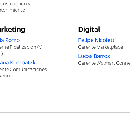
construcción y
tenimiento)
rketing
Digital
la Romo
Felipe Nicoletti
ente Fidelización (Mi
Gerente Marketplace
b)
Lucas Barros
iana Kompatzki
Gerente Walmart Conne
ente Comunicaciones
keting