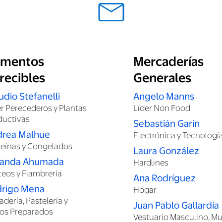
imentos
Mercaderías
recibles
Generales
udio Stefanelli
Angelo Manns
er Perecederos y Plantas
Líder Non Food
ductivas
Sebastián Garín
drea Malhue
Electrónica y Tecnologí
teínas y Congelados
Laura González
anda Ahumada
Hardlines
teos y Fiambrería
Ana Rodríguez
drigo Mena
Hogar
dería, Pastelería y
Juan Pablo Gallardía
tos Preparados
Vestuario Masculino, Mu