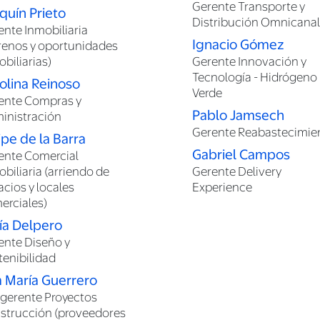
Gerente Transporte y
quín Prieto
Distribución Omnicanal
ente Inmobiliaria
Ignacio Gómez
rrenos y oportunidades
biliarias)
Gerente Innovación y
Tecnología - Hidrógeno
olina Reinoso
Verde
ente Compras y
Pablo Jamsech
inistración
Gerente Reabastecimie
ipe de la Barra
Gabriel Campos
ente Comercial
biliaria (arriendo de
Gerente Delivery
acios y locales
Experience
erciales)
ía Delpero
ente Diseño y
tenibilidad
 María Guerrero
gerente Proyectos
strucción (proveedores