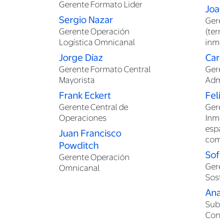
Gerente Formato Lider
Joa
Sergio Nazar
Ger
Gerente Operación
(te
Logística Omnicanal
inmo
Jorge Díaz
Car
Gerente Formato Central
Ger
Mayorista
Adm
Frank Eckert
Fel
Gerente Central de
Ger
Operaciones
Inmo
esp
Juan Francisco
com
Powditch
Sof
Gerente Operación
Ger
Omnicanal
Sos
Ana
Sub
Con