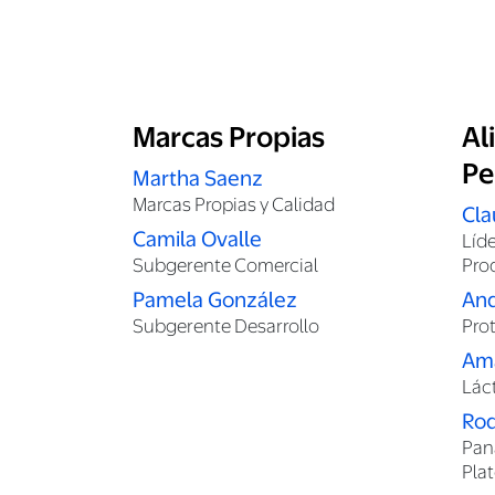
Marcas Propias
Al
Pe
Martha Saenz
Marcas Propias y Calidad
Cla
Camila Ovalle
Líd
Subgerente Comercial
Pro
Pamela González
An
Subgerente Desarrollo
Pro
Am
Lác
Ro
Pana
Pla