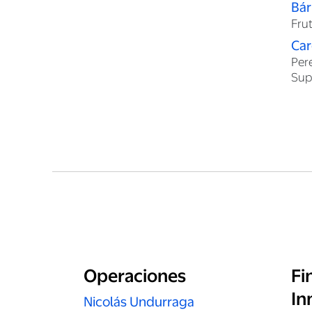
Bár
Fru
Car
Per
Sup
Operaciones
Fi
In
Nicolás Undurraga