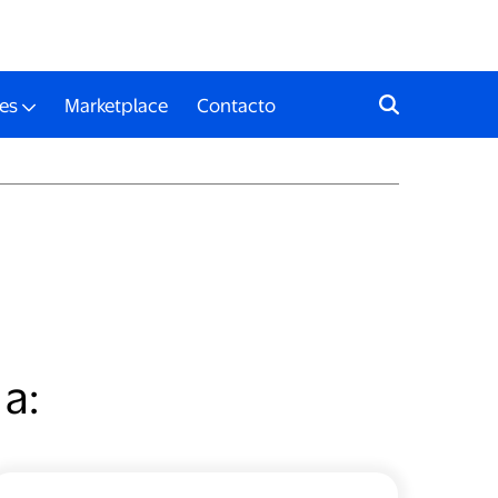
es
Marketplace
Contacto
 a: