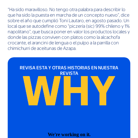
“Ha sido maravilloso. No tengo otra palabra para describir lo
que ha sido la puesta en marcha de un concepto nuevo”, dice
sobre el año que cumplió Toni Lautaro, en agosto pasado. Un
local que se autodefine como “piczería (sic) 99% chileno y 1%
napolitano”, que busca poner en valor los productos locales y
donde las pizzas conviven con platos como la alcachofa
crocante, el arancini de lengua o el pulpo a la parrilla con
chimichurri de aceitunas de Azapa.
REVISA ESTA Y OTRAS HISTORIAS EN NUESTRA
REVISTA