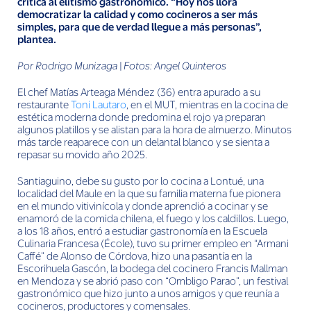
crítica al elitismo gastronómico. “Hoy nos llora
democratizar la calidad y como cocineros a ser más
simples, para que de verdad llegue a más personas”,
plantea.
Por Rodrigo Munizaga | Fotos: Angel Quinteros
El chef Matías Arteaga Méndez (36) entra apurado a su
restaurante
Toni Lautaro
, en el MUT, mientras en la cocina de
estética moderna donde predomina el rojo ya preparan
algunos platillos y se alistan para la hora de almuerzo. Minutos
más tarde reaparece con un delantal blanco y se sienta a
repasar su movido año 2025.
Santiaguino, debe su gusto por lo cocina a Lontué, una
localidad del Maule en la que su familia materna fue pionera
en el mundo vitivinícola y donde aprendió a cocinar y se
enamoró de la comida chilena, el fuego y los caldillos. Luego,
a los 18 años, entró a estudiar gastronomía en la Escuela
Culinaria Francesa (École), tuvo su primer empleo en “Armani
Caffé” de Alonso de Córdova, hizo una pasantía en la
Escorihuela Gascón, la bodega del cocinero Francis Mallman
en Mendoza y se abrió paso con “Ombligo Parao”, un festival
gastronómico que hizo junto a unos amigos y que reunía a
cocineros, productores y comensales.