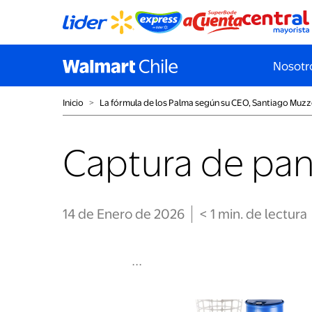
Nosotr
Inicio
˃
La fórmula de los Palma según su CEO, Santiago Muzzo:
Captura de pant
14 de Enero de 2026
< 1
min
. de lectura
...