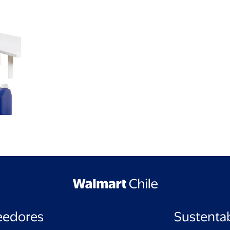
eedores
Sustentab