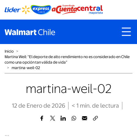
Inicio
˃
Martina Weil: “El deporte de alto rendimiento no es considerado en Chile
como una opción tan válida de vida”
˃
martina-weil-02
martina-weil-02
12 de Enero de 2026
< 1
min
. de lectura
...