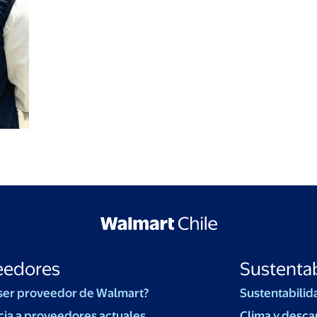
eedores
Sustentab
ser proveedor de Walmart?
Sustentabilid
cia a proveedores actuales
Clima y desca