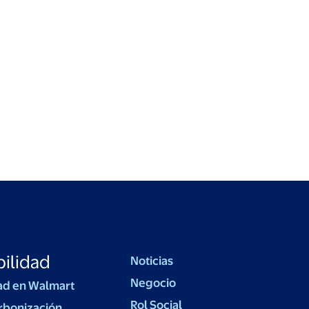
ilidad
Noticias
Negocio
ad en Walmart
Rol Social
rbonización