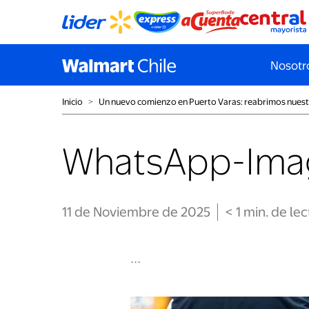
Nosotr
Inicio
˃
Un nuevo comienzo en Puerto Varas: reabrimos nues
WhatsApp-Imag
11 de Noviembre de 2025
< 1
min
. de le
...